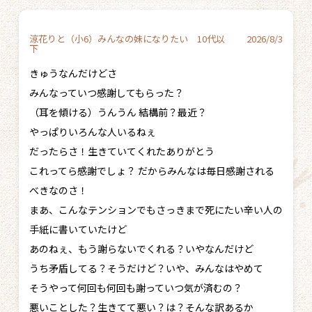
涼花りと（小6）みんなの妹になりたい 10代以
2026/8/3
下
きゅうなんだけどさ
みんなっていつ感謝してもらった？
（耳を傾ける）うんうん 結構前？最近？
やっぱりいろんな人いるねぇ
だったらさ！生きていてくれたありがとう
これってら感謝でしょ？ だからみんなは毎日感謝される
べきなのさ！
まあ、こんなテンションでもさっきまで死にたい辛い人の
手紙に書いていたけど
あのねぇ、もう謝らないでくれる？いやなんだけど
うち矛盾してる？そうだけど？いや、みんなはやめて
そうやって何回も何回も謝っていつ気が済むの？
悪いことした？生きてて悪い？は？そんな訳あるか