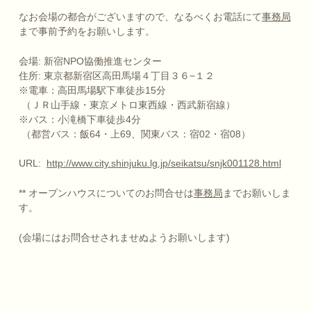
なお会場の都合がございますので、なるべくお電話にて
事務局
まで事前予約をお願いします。
会場: 新宿NPO協働推進センター
住所: 東京都新宿区高田馬場４丁目３６−１２
※電車：高田馬場駅下車徒歩15分
（ＪＲ山手線・東京メトロ東西線・西武新宿線）
※バス：小滝橋下車徒歩4分
（都営バス：飯64・上69、関東バス：宿02・宿08）
URL:
http://www.city.shinjuku.lg.jp/seikatsu/snjk001128.html
** オープンハウスについてのお問合せは
事務局
までお願いしま
す。
(会場にはお問合せされませぬようお願いします)