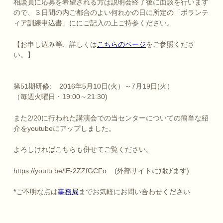
相談員に応募を希望される方は説明会終了後に面談を行います
ので、３日間の内ご都合のよい何れかの日に所定の「ボランテ
ィア訓練申込書」ににご記入の上ご持参ください。
【お申し込み等、詳しくは
こちらのページ
をご参照くださ
い。】
第51期研修: 2016年5月10日(火）～7月19日(火）
（毎週火曜日・19:00～21:30)
また2/20に行われた講演会での当センターについての簡単な紹
介をyoutubeにアップしました。
よろしければこちらも併せてご覧ください。
https://youtu.be/iE-2ZZfGCFo
(外部サイトに飛びます)
*ご不明な点は
事務局
までお気軽にお問い合わせください