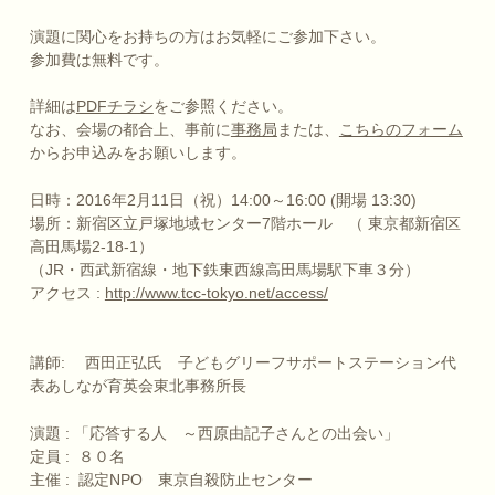
演題に関心をお持ちの方はお気軽にご参加下さい。
参加費は無料です。
詳細は
PDFチラシ
をご参照ください。
なお、会場の都合上、事前に
事務局
または、
こちらのフォーム
からお申込みをお願いします。
日時：2016年2月11日（祝）14:00～16:00 (開場 13:30)
場所：新宿区立戸塚地域センター7階ホール （ 東京都新宿区
高田馬場2-18-1）
（JR・西武新宿線・地下鉄東西線高田馬場駅下車３分）
アクセス :
http://www.tcc-tokyo.net/access/
講師: 西田正弘氏 子どもグリーフサポートステーション代
表あしなが育英会東北事務所長
演題 : 「応答する人 ～西原由記子さんとの出会い」
定員 : ８０名
主催 : 認定NPO 東京自殺防止センター