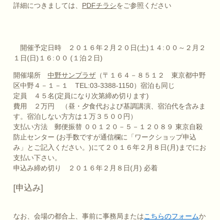
詳細につきましては、
PDFチラシ
をご参照ください
開催予定日時 ２０１６年２月２０日(土)１４:００～２月２
１日(日)１６:００ (１泊２日)
開催場所
中野サンプラザ
（〒１６４－８５１２ 東京都中野
区中野４－１－１ TEL:03-3388-1150）宿泊も同じ
定員 ４５名(定員になり次第締め切ります)
費用 ２万円 （昼・夕食代および基調講演、宿泊代を含みま
す。宿泊しない方方は１万３５００円）
支払い方法 郵便振替 ００１２０－５－１２０８９ 東京自殺
防止センター (お手数ですが通信欄に「ワークショップ申込
み」とご記入ください。)にて２０１６年２月８日(月)までにお
支払い下さい。
申込み締め切り ２０１６年２月８日(月) 必着
[申込み]
なお、会場の都合上、事前に事務局または
こちらのフォーム
か