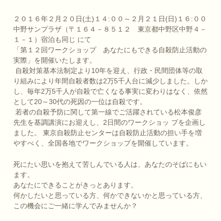
２０１６年２月２０日(土)１４:００～２月２１日(日)１６:００
中野サンプラザ（〒１６４－８５１２ 東京都中野区中野４－
１－１）宿泊も同じ にて
「第１２回ワークショップ あなたにもできる自殺防止活動の
実際」を開催いたします。
自殺対策基本法制定より10年を迎え、行政・民間団体等の取
り組みにより年間自殺者数は2万5千人台に減少しました。しか
し、毎年2万5千人が自殺で亡くなる事実に変わりはなく、依然
として20～30代の死因の一位は自殺です。
若者の自殺予防に関して第一線でご活躍されている松本俊彦
先生を基調講演にお迎えし、2日間のワークショッ プを企画し
ました。 東京自殺防止センターは自殺防止活動の担い手を増
やすべく、全国各地でワークショップを開催しています。
死にたい思いを抱えて苦しんでいる人は、あなたのそばにもい
ます。
あなたにできることがきっとあります。
何かしたいと思っている方、何かできないかと思っている方、
この機会にご一緒に学んでみませんか？