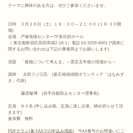
テーマに興味のある方は、ぜひご参加くださいませ。
日時 ３月２６日（土）１９：００～２１:００ (１８:３０開
場)
会場 戸塚地域センター7F多目的ホール
（ 東京都新宿区高田馬場2-18-1）電話 03-3209-8001 (*講座に
関するお問い合わせは下記の事務局までお願いします)
演題 「孤独について考える」～震災五年後の現場から～
講師 太田フジ江氏 (釜石地域傾聴ボランティア「はなみず
き」代表)
藤原敏博 (岩手自殺防止センター理事長)
定員 ８０名 (申し込み順。定員に達し次第、締め切らせて頂
きます)
参加費 無料
PDFチラシ(兼 FAXでの申込み用紙)
*FAX番号のお間違いにご