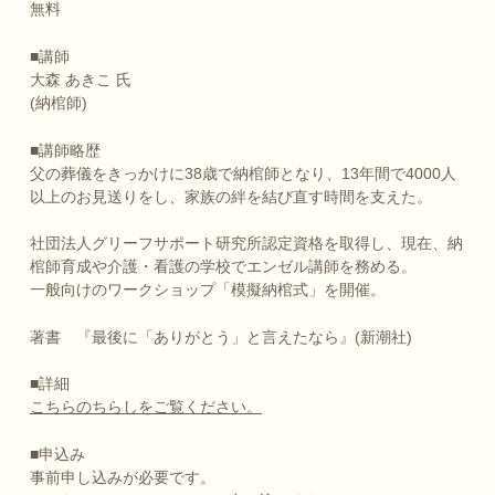
無料
■講師
大森 あきこ 氏
(納棺師)
■講師略歴
父の葬儀をきっかけに38歳で納棺師となり、13年間で4000人
以上のお見送りをし、家族の絆を結び直す時間を支えた。
社団法人グリーフサポート研究所認定資格を取得し、現在、納
棺師育成や介護・看護の学校でエンゼル講師を務める。
一般向けのワークショップ「模擬納棺式」を開催。
著書 『最後に「ありがとう」と言えたなら』(新潮社)
■詳細
こちらのちらしをご覧ください。
■申込み
事前申し込みが必要です。