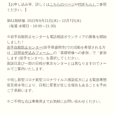
【お申し込み等、詳しくは
こちらのページ
や
PDFちらし
ご参照
ください。】
第61期研修: 2022年9月21日(水)～12月7日(水)
（毎週 水曜日・19:00～21:30)
※岩手自殺防止センターも電話相談ボランティアの募集を開始
しました !
岩手自殺防止センター
(岩手県盛岡市)での活動を希望される方
は
「説明会申込みフォーム」
の「基礎研修への参加」で「参加
します (岩手センター)」を選択してください。
面談日及び一部の日程が東京センターとは異なりますのでメー
ルでご案内いたします。
※但し新型コロナ新型コロナウイルス感染拡大による緊急事態
宣言発令等により、日程に変更が生じる場合もあることを予め
ご了承願います。
※ご不明な点は事務局までお気軽にお問い合わせください。