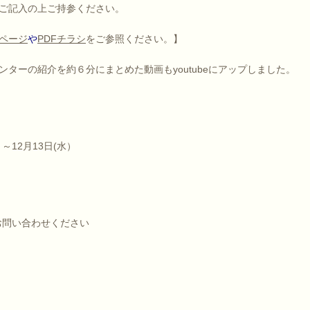
ご記入の上ご持参ください。
ページ
や
PDFチラシ
をご参照ください。】
センターの紹介を約６分にまとめた動画もyoutubeにアップしました。
）～12月13日(水）
お問い合わせください