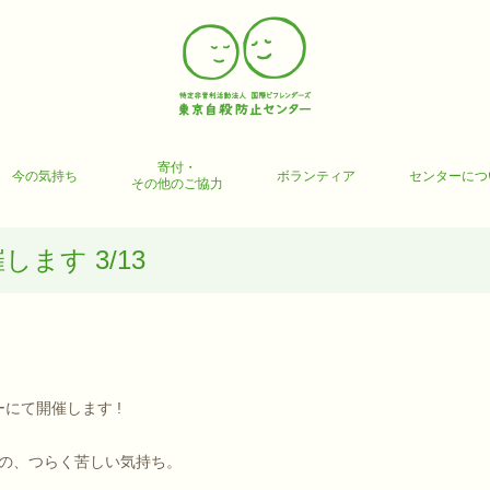
寄付・
今の気持ち
ボランティア
センターにつ
その他のご協力
ます 3/13
にて開催します !
の、つらく苦しい気持ち。