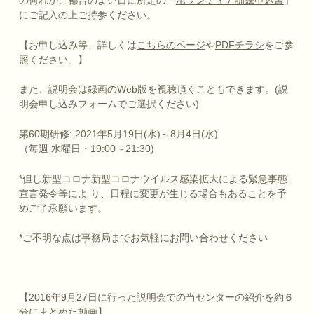
の何れかご都合のよい日に所定の「
ボランティア訓練申込書
」
にご記入の上ご持参ください。
【お申し込み等、詳しくは
こちらのページ
や
PDFチラシ
をご参
照ください。】
また、説明会は録画のWeb版を視聴頂くこともできます。(説
明会申し込みフォームでご選択ください)
第60期研修: 2021年5月19日(水)～8月4日(水)
（毎週 水曜日・19:00～21:30)
*但し新型コロナ新型コロナウイルス感染拡大による緊急事態
宣言発令等によ り、日程に変更が生じる場合もあることを予
めご了承願います。
*ご不明な点は事務局までお気軽にお問い合わせください
【2016年9月27日に行った説明会での当センターの紹介を約６
分にまとめた動画】