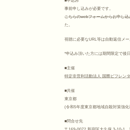
■申込み
事前申し込みが必要です。
こちらのwebフォームからお申し
た。
視聴に必要なURL等は自動返信メ
*申込み頂いた方には期間限定で後
■主催
特定非営利活動法人 国際ビフレン
■共催
東京都
(令和5年度東京都地域自殺対策強化
■問合せ先
〒169-0072 新宿区大久保 3-10