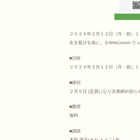
２０２４年２月１２日（月・祝）１４
生き延びる為に」をWeb(zoom 
■日時
２０２４年２月１２日（月・祝）１
■締切
２月９日 (定員になり次第締め切ら
■費用
無料
■講師
木田 塔子(きだ とうこ) 氏